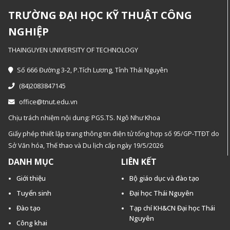
TRƯỜNG ĐẠI HỌC KỸ THUẬT CÔNG
NGHIỆP
THAINGUYEN UNIVERSITY OF TECHNOLOGY
Số 666 Đường 3-2, P.Tích Lương, Tỉnh Thái Nguyên
(84)2083847145
office@tnut.edu.vn
Chịu trách nhiệm nội dung: PGS.TS. Ngô Như Khoa
Giấy phép thiết lập trang thông tin điện tử tổng hợp số 95/GP-TTĐT do
Sở Văn hóa, Thế thao và Du lịch cấp ngày 19/5/2026
DANH MỤC
LIÊN KẾT
Giới thiệu
Bộ giáo dục và đào tạo
Tuyển sinh
Đại học Thái Nguyên
Đào tạo
Tạp chí KH&CN Đại học Thái
Nguyên
Công khai