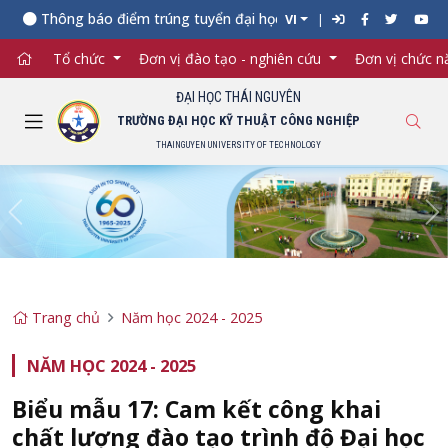
Thông báo điểm trúng tuyển đại học chính quy năm 2026 (đợt 
VI
Tổ chức
Đơn vị đào tạo - nghiên cứu
Đơn vị chức 
ĐẠI HỌC THÁI NGUYÊN
TRƯỜNG ĐẠI HỌC KỸ THUẬT CÔNG NGHIỆP
THAINGUYEN UNIVERSITY OF TECHNOLOGY
Previous
Ne
Trang chủ
Năm học 2024 - 2025
NĂM HỌC 2024 - 2025
Biểu mẫu 17: Cam kết công khai
chất lượng đào tạo trình độ Đại học