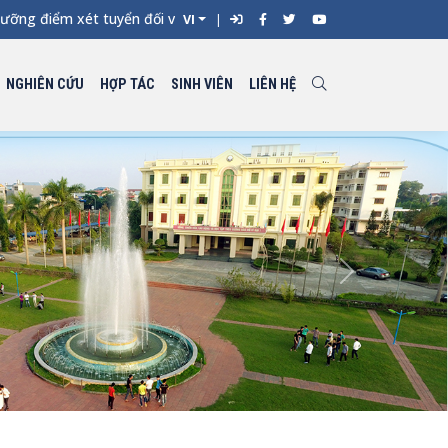
điểm xét tuyển đối với từng ngành đào tạo Đại học chính quy và
VI
NGHIÊN CỨU
HỢP TÁC
SINH VIÊN
LIÊN HỆ
Next