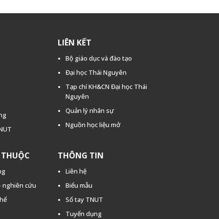
LIÊN KẾT
Bộ giáo dục và đào tạo
Đại học Thái Nguyên
Tạp chí KH&CN Đại học Thái
Nguyên
Quản lý nhân sự
ằng
Nguồn học liệu mở
TNUT
C THUỘC
THÔNG TIN
ng
Liên hệ
 - nghiên cứu
Biểu mẫu
thể
Sổ tay TNUT
Tuyển dụng