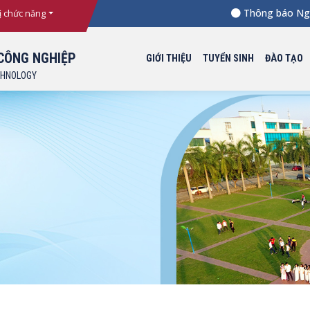
Thông báo Ngưỡng 
ị chức năng
CÔNG NGHIỆP
GIỚI THIỆU
TUYỂN SINH
ĐÀO TẠO
CHNOLOGY