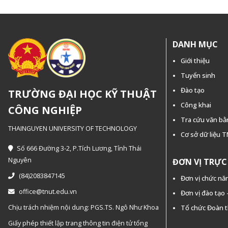
DANH MỤC
Giới thiệu
Tuyển sinh
Đào tạo
TRƯỜNG ĐẠI HỌC KỸ THUẬT
Công khai
CÔNG NGHIỆP
Tra cứu văn b
THAINGUYEN UNIVERSITY OF TECHNOLOGY
Cơ sở dữ liệu 
Số 666 Đường 3-2, P.Tích Lương, Tỉnh Thái
Nguyên
ĐƠN VỊ TRỰ
(84)2083847145
Đơn vị chức nă
office@tnut.edu.vn
Đơn vị đào tạo
Chịu trách nhiệm nội dung: PGS.TS. Ngô Như Khoa
Tổ chức Đoàn 
Giấy phép thiết lập trang thông tin điện tử tổng