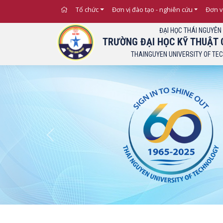
Tổ chức
Đơn vị đào tạo - nghiên cứu
Đơn v
ĐẠI HỌC THÁI NGUYÊN
TRƯỜNG ĐẠI HỌC KỸ THUẬT 
THAINGUYEN UNIVERSITY OF TE
Previous