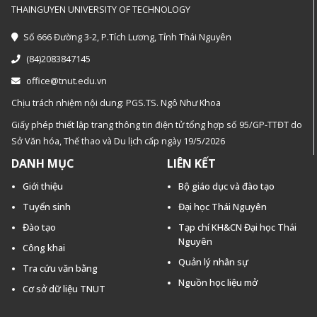
THAINGUYEN UNIVERSITY OF TECHNOLOGY
Số 666 Đường 3-2, P.Tích Lương, Tỉnh Thái Nguyên
(84)2083847145
office@tnut.edu.vn
Chịu trách nhiệm nội dung: PGS.TS. Ngô Như Khoa
Giấy phép thiết lập trang thông tin điện tử tổng hợp số 95/GP-TTĐT do
Sở Văn hóa, Thế thao và Du lịch cấp ngày 19/5/2026
DANH MỤC
LIÊN KẾT
Giới thiệu
Bộ giáo dục và đào tạo
Tuyển sinh
Đại học Thái Nguyên
Đào tạo
Tạp chí KH&CN Đại học Thái
Nguyên
Công khai
Quản lý nhân sự
Tra cứu văn bằng
Nguồn học liệu mở
Cơ sở dữ liệu TNUT