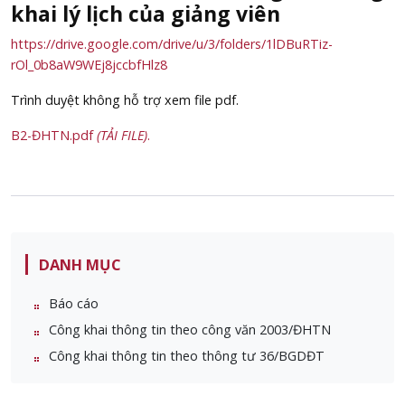
khai lý lịch của giảng viên
https://drive.google.com/drive/u/3/folders/1lDBuRTiz-
rOl_0b8aW9WEj8jccbfHlz8
Trình duyệt không hỗ trợ xem file pdf.
B2-ĐHTN.pdf
(TẢI FILE)
.
DANH MỤC
Báo cáo
Công khai thông tin theo công văn 2003/ĐHTN
Công khai thông tin theo thông tư 36/BGDĐT