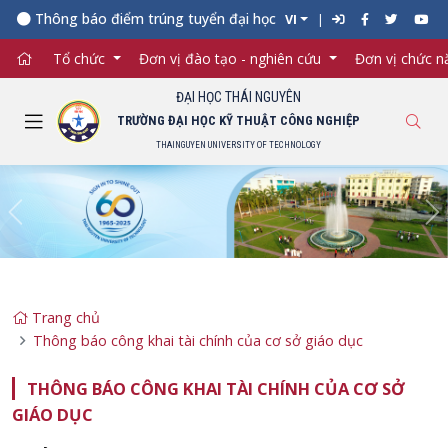
Thông báo điểm trúng tuyển đại học chính quy năm 2026 (đợt 
VI
Tổ chức
Đơn vị đào tạo - nghiên cứu
Đơn vị chức 
ĐẠI HỌC THÁI NGUYÊN
TRƯỜNG ĐẠI HỌC KỸ THUẬT CÔNG NGHIỆP
THAINGUYEN UNIVERSITY OF TECHNOLOGY
Previous
Ne
Trang chủ
Thông báo công khai tài chính của cơ sở giáo dục
THÔNG BÁO CÔNG KHAI TÀI CHÍNH CỦA CƠ SỞ
GIÁO DỤC