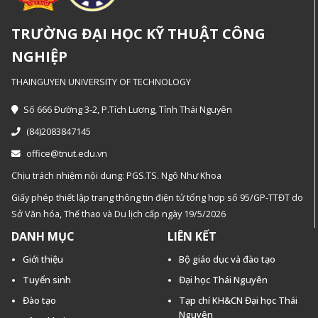
TRƯỜNG ĐẠI HỌC KỸ THUẬT CÔNG
NGHIỆP
THAINGUYEN UNIVERSITY OF TECHNOLOGY
Số 666 Đường 3-2, P.Tích Lương, Tỉnh Thái Nguyên
(84)2083847145
office@tnut.edu.vn
Chịu trách nhiệm nội dung: PGS.TS. Ngô Như Khoa
Giấy phép thiết lập trang thông tin điện tử tổng hợp số 95/GP-TTĐT do
Sở Văn hóa, Thế thao và Du lịch cấp ngày 19/5/2026
DANH MỤC
LIÊN KẾT
Giới thiệu
Bộ giáo dục và đào tạo
Tuyển sinh
Đại học Thái Nguyên
Đào tạo
Tạp chí KH&CN Đại học Thái
Nguyên