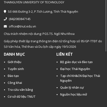
THAINGUYEN UNIVERSITY OF TECHNOLOGY
Số 666 Đường 3-2, P.Tích Lương, Tỉnh Thái Nguyên
(84)2083847145
office@tnut.edu.vn
Chịu trách nhiệm nội dung: PGS.TS. Ngô Như Khoa
Giấy phép thiết lập trang thông tin điện tử tổng hợp số 95/GP-TTĐT do
Sở Văn hóa, Thế thao và Du lịch cấp ngày 19/5/2026
DANH MỤC
LIÊN KẾT
Giới thiệu
Bộ giáo dục và đào tạo
Tuyển sinh
Đại học Thái Nguyên
Đào tạo
Tạp chí KH&CN Đại học Thái
Nguyên
Công khai
Quản lý nhân sự
Tra cứu văn bằng
Nguồn học liệu mở
Cơ sở dữ liệu TNUT