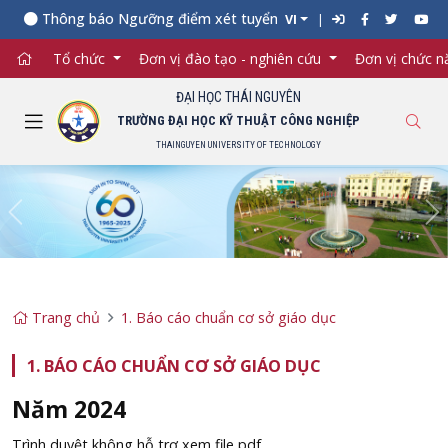
Thông báo Ngưỡng điểm xét tuyển đối với từng ngành đào tạo
VI
Tổ chức
Đơn vị đào tạo - nghiên cứu
Đơn vị chức 
ĐẠI HỌC THÁI NGUYÊN
TRƯỜNG ĐẠI HỌC KỸ THUẬT CÔNG NGHIỆP
THAINGUYEN UNIVERSITY OF TECHNOLOGY
Previous
Ne
Trang chủ
1. Báo cáo chuẩn cơ sở giáo dục
1. BÁO CÁO CHUẨN CƠ SỞ GIÁO DỤC
Năm 2024
Trình duyệt không hỗ trợ xem file pdf.