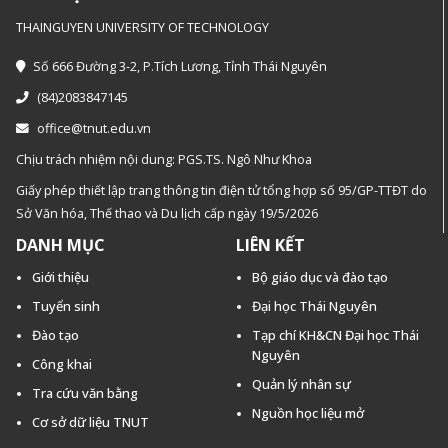
THAINGUYEN UNIVERSITY OF TECHNOLOGY
Số 666 Đường 3-2, P.Tích Lương, Tỉnh Thái Nguyên
(84)2083847145
office@tnut.edu.vn
Chịu trách nhiệm nội dung: PGS.TS. Ngô Như Khoa
Giấy phép thiết lập trang thông tin điện tử tổng hợp số 95/GP-TTĐT do
Sở Văn hóa, Thế thao và Du lịch cấp ngày 19/5/2026
DANH MỤC
LIÊN KẾT
Giới thiệu
Bộ giáo dục và đào tạo
Tuyển sinh
Đại học Thái Nguyên
Đào tạo
Tạp chí KH&CN Đại học Thái
Nguyên
Công khai
Quản lý nhân sự
Tra cứu văn bằng
Nguồn học liệu mở
Cơ sở dữ liệu TNUT