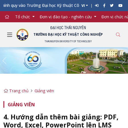
hính quy vào Trường Đại học Kỹ thuật Công nghiệp đợt 1 năm 2026
VI
Tổ chức
Đơn vị đào tạo - nghiên cứu
Đơn vị chức 
ĐẠI HỌC THÁI NGUYÊN
TRƯỜNG ĐẠI HỌC KỸ THUẬT CÔNG NGHIỆP
THAINGUYEN UNIVERSITY OF TECHNOLOGY
Previous
Ne
Trang chủ
Giảng viên
GIẢNG VIÊN
4. Hướng dẫn thêm bài giảng: PDF,
Word, Excel, PowerPoint lên LMS